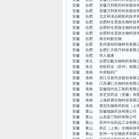
安徽
合肥
安徽万邦医药科技股份
安徽
合肥
安徽万邦医药科技股份
安徽
合肥
北京和泽品昭医药技术
安徽
合肥
合肥科生景肽生物科技
安徽
合肥
合肥科生景肽生物科技
安徽
合肥
合肥科生景肽生物科技
安徽
合肥
南京科默生物
安徽
合肥
苏州源创药物研究有限
安徽
合肥
合肥仁方医疗科技有限
安徽
合肥
华人健康
安徽
淮北
合肥亿帆生物制药有限
安徽
淮北
杏联药业（苏州）有限
安徽
淮南
中原制药厂
安徽
淮南
浙江乐普药业股份有限
安徽
淮南
江苏谦仁生物科技有限
安徽
淮南
安徽现代化工制药有限
安徽
淮南
东芝堂药业（安徽）有
安徽
淮南
上海跃赛生物科技有限
安徽
淮南
谱尼生物医药科技（上
安徽
黄山
安徽瑞旗药业有限公司
安徽
黄山
山东蓝汀制药有限公司
安徽
黄山
苏州中化药品工业有限
安徽
黄山
则正（上海）生物科技
安徽
黄山
苏州一兮生物技术有限