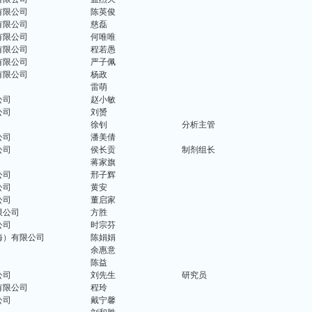
有限公司
陈英俊
有限公司
慈磊
有限公司
何唯唯
有限公司
程若愚
有限公司
严子佩
有限公司
杨政
雷萌
公司
赵小敏
公司
刘赟
徐钊
分析主管
公司
潘美倩
公司
侯长贡
制剂组长
蒋家旗
公司
邢子辉
公司
黄安
公司
董启家
限公司
方胜
公司
时宗芬
海）有限公司
陈娟娟
余惠意
陈益
公司
刘先生
研究员
有限公司
程玲
公司
戴宁馨