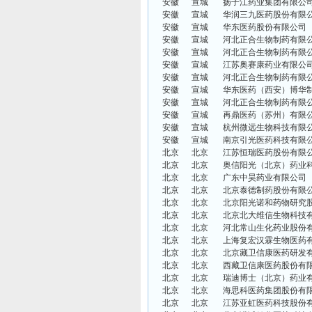
安徽
宣城
扬子江药业集团有限公
安徽
宣城
华润三九医药股份有限
安徽
宣城
华东医药股份有限公司
安徽
宣城
河北正合生物制药有限
安徽
宣城
河北正合生物制药有限
安徽
宣城
江苏奥赛康药业有限公
安徽
宣城
河北正合生物制药有限
安徽
宣城
华东医药（西安）博华
安徽
宣城
河北正合生物制药有限
安徽
宣城
再鼎医药（苏州）有限
安徽
宣城
杭州微远生物科技有限
安徽
宣城
南京引光医药科技有限
北京
北京
江苏恒瑞医药股份有限
北京
北京
奥信阳光（北京）药业
北京
北京
广东中昊药业有限公司
北京
北京
北京泰德制药股份有限
北京
北京
北京阳光诺和药物研究
北京
北京
北京北大维信生物科技
北京
北京
河北常山生化药业股份
北京
北京
上海复宏汉霖生物医药
北京
北京
北京藏卫信康医药研发
北京
北京
西藏卫信康医药股份有
北京
北京
瑞迪博士（北京）药业
北京
北京
海思科医药集团股份有
北京
北京
江苏亚虹医药科技股份