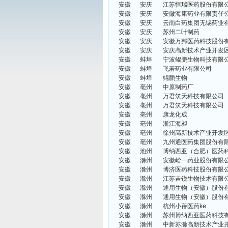
安徽
安庆
江苏恒瑞医药股份有限
安徽
安庆
安徽海康药业有限责任
安徽
安庆
云南白药集团无锡药业
安徽
安庆
苏州二叶制药
安徽
安庆
安徽万邦医药科技股份
安徽
安庆
安庆高新技术产业开发
安徽
蚌埠
宁波鲲鹏生物科技有限
安徽
蚌埠
飞若药业有限公司
安徽
蚌埠
鲲鹏生物
安徽
亳州
中原制药厂
安徽
亳州
万君筑天科技有限公司
安徽
亳州
万君筑天科技有限公司
安徽
亳州
康龙化成
安徽
亳州
浙江海昶
安徽
亳州
徐州高新技术产业开发
安徽
亳州
九州通医药集团股份有
安徽
池州
博纳西亚（合肥）医药
安徽
滁州
安徽峆一药业股份有限
安徽
滁州
博济医药科技股份有限
安徽
滁州
江苏吉锐生物技术有限
安徽
滁州
通用生物（安徽）股份
安徽
滁州
通用生物（安徽）股份
安徽
滁州
杭州小蓓医药
ke
安徽
滁州
苏州博纳西亚医药科技
安徽
滁州
中新苏滁高新技术产业