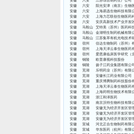
安徽
六安
江苏综合制药生产公司
安徽
六安
阳光安津（南京）生物
安徽
六安
上海易选生物科技有限
安徽
六安
上海力芯联创生物医药
安徽
六安
安庆高新技术产业开发
安徽
马鞍山
艾特美（苏州）医药科
安徽
马鞍山
金湖明生制药机械有限
安徽
马鞍山
江苏集萃有机光电技术
安徽
宿州
信达生物制药（苏州）
安徽
宿州
上海天泽云泰生物医药
安徽
宿州
爱恩康临床医学研究（
安徽
铜陵
欧普康视科技股份
安徽
铜陵
扬子江药业集团有限公
安徽
芜湖
乐明药业（苏州）有限
安徽
芜湖
安徽长江药业有限公司
安徽
芜湖
重庆博腾制药科技股份
安徽
芜湖
上海天泽云泰生物医药
安徽
芜湖
上海药明生物技术有限
安徽
芜湖
浙江和泽医药
安徽
芜湖
南京沃特生物科技有限
安徽
芜湖
安徽无为经济开发区管
安徽
芜湖
安徽无为经济开发区管
安徽
芜湖
安徽无为经济开发区管
安徽
宣城
河北正合生物制药有限
安徽
宣城
华东医药（杭州）有限