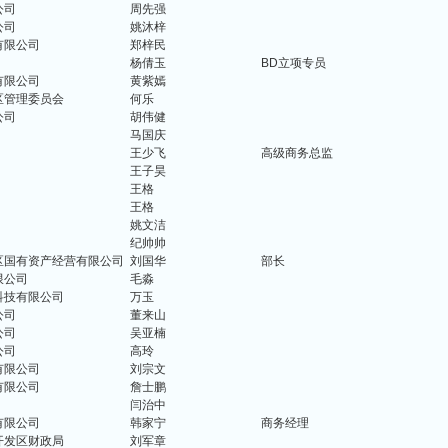
公司
周先强
公司
姚沐梓
有限公司
郑梓民
杨倩玉
BD立项专员
有限公司
黄紫嫣
区管理委员会
何乐
公司
胡伟健
马国庆
王少飞
高级商务总监
王子昊
王格
王格
姚文洁
纪帅帅
区国有资产经营有限公司
刘国华
部长
限公司
毛淼
科技有限公司
万玉
公司
董来山
公司
吴亚楠
公司
高玲
有限公司
刘宗文
有限公司
詹士鹏
闫治中
有限公司
韩家宁
商务经理
开发区财政局
刘军章