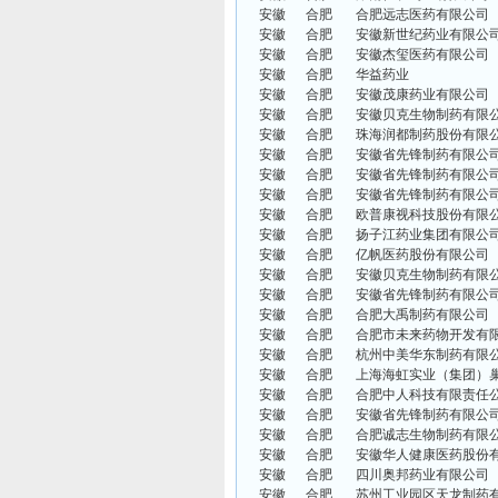
安徽
合肥
合肥远志医药有限公司
安徽
合肥
安徽新世纪药业有限公
安徽
合肥
安徽杰玺医药有限公司
安徽
合肥
华益药业
安徽
合肥
安徽茂康药业有限公司
安徽
合肥
安徽贝克生物制药有限
安徽
合肥
珠海润都制药股份有限
安徽
合肥
安徽省先锋制药有限公
安徽
合肥
安徽省先锋制药有限公
安徽
合肥
安徽省先锋制药有限公
安徽
合肥
欧普康视科技股份有限
安徽
合肥
扬子江药业集团有限公
安徽
合肥
亿帆医药股份有限公司
安徽
合肥
安徽贝克生物制药有限
安徽
合肥
安徽省先锋制药有限公
安徽
合肥
合肥大禹制药有限公司
安徽
合肥
合肥市未来药物开发有
安徽
合肥
杭州中美华东制药有限
安徽
合肥
上海海虹实业（集团）
安徽
合肥
合肥中人科技有限责任
安徽
合肥
安徽省先锋制药有限公
安徽
合肥
合肥诚志生物制药有限
安徽
合肥
安徽华人健康医药股份
安徽
合肥
四川奥邦药业有限公司
安徽
合肥
苏州工业园区天龙制药