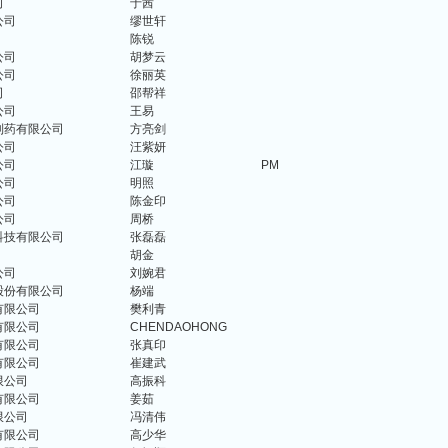
司
于茜
公司
缪世轩
陈锐
公司
胡梦云
公司
徐丽英
司
邵帮祥
公司
王易
制药有限公司
方亮剑
公司
汪紫妍
公司
江璇
PM
公司
明照
公司
陈金印
公司
周桥
科技有限公司
张磊磊
胡金
公司
刘婉君
股份有限公司
杨端
有限公司
樊利青
有限公司
CHENDAOHONG
有限公司
张真印
有限公司
崔建武
限公司
高振科
有限公司
姜茹
限公司
冯清伟
有限公司
高少华