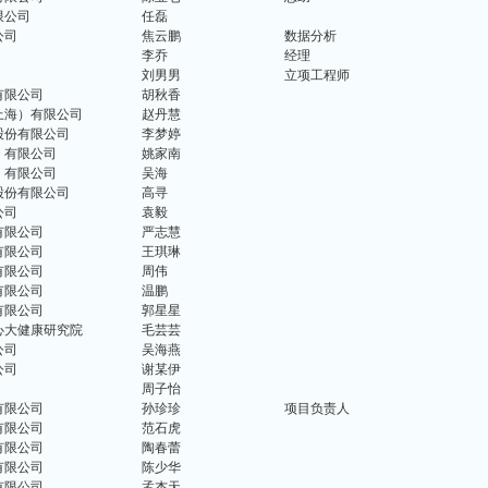
限公司
任磊
公司
焦云鹏
数据分析
李乔
经理
刘男男
立项工程师
有限公司
胡秋香
上海）有限公司
赵丹慧
股份有限公司
李梦婷
）有限公司
姚家南
）有限公司
吴海
股份有限公司
高寻
公司
袁毅
有限公司
严志慧
有限公司
王琪琳
有限公司
周伟
有限公司
温鹏
有限公司
郭星星
心大健康研究院
毛芸芸
公司
吴海燕
公司
谢某伊
周子怡
有限公司
孙珍珍
项目负责人
有限公司
范石虎
有限公司
陶春蕾
有限公司
陈少华
有限公司
孟杰天