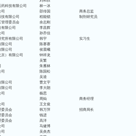
刘和胜
医药科技有限公司
林一冰
公司
邵传国
商务总监
科技有限公司
程能锁
制剂研究员
区管理委员会
余志刚
技有限公司
李昌辉
公司
孙乔佳
研究所有限公司
韩宇
实习生
有限公司
陈赛赛
有限公司
侯晨曦
北京）有限公司
钟祥龙
吴繁
司
朱雁林
公司
陈国松
吴逵
有限公司
曹文宇
有限公司
李大朗
公司
杨思
周灿
商务经理
公司
王文俊
理委员会
韩万萍
招商局长
理委员会
钱进
理委员会
高洋
公司
马健博
公司
吴炎杰