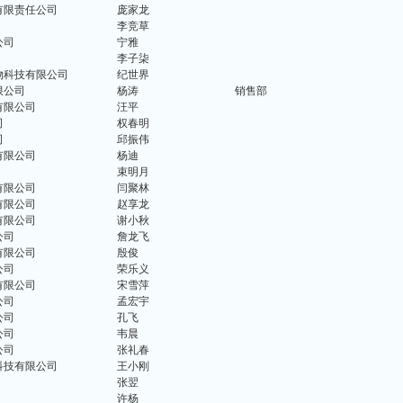
有限责任公司
庞家龙
李竞草
公司
宁雅
李子柒
物科技有限公司
纪世界
限公司
杨涛
销售部
有限公司
汪平
司
权春明
司
邱振伟
有限公司
杨迪
束明月
有限公司
闫聚林
有限公司
赵享龙
有限公司
谢小秋
公司
詹龙飞
有限公司
殷俊
公司
荣乐义
有限公司
宋雪萍
公司
孟宏宇
公司
孔飞
公司
韦晨
公司
张礼春
科技有限公司
王小刚
张翌
许杨