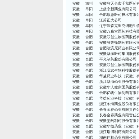
安徽
滁州
安徽省天长市千秋医药
安徽
阜阳
上虞京新药业有限公司
安徽
阜阳
合肥康惠医药技术有限
安徽
阜阳
江苏正大公司
安徽
阜阳
辽宁沃森克里克细胞生
安徽
阜阳
安徽万森堂医药科技有
安徽
合肥
安徽联创生物医药股份
安徽
合肥
安徽省先锋制药有限公
安徽
合肥
合肥淡滨尼药业有限公
安徽
合肥
安徽华源医药集团股份
安徽
合肥
平光制药股份有限公司
安徽
合肥
安徽联创生物医药股份
安徽
合肥
浙江我武生物科技股份
安徽
合肥
华益药业科技（安徽）
安徽
合肥
浙江华海药业股份有限
安徽
合肥
安徽华人健康医药股份
安徽
合肥
合肥亿帆生物制药有限
安徽
合肥
华益药业科技（安徽）
安徽
合肥
浙江华海药业股份有限
安徽
合肥
长春金赛药业有限责任
安徽
合肥
长春金赛药业有限责任
安徽
合肥
安徽墨药制药股份有限
安徽
合肥
安徽华益药业（安徽）
安徽
合肥
浙江瑞博制药有限公司
安徽
合肥
湖南佳和药业有限公司