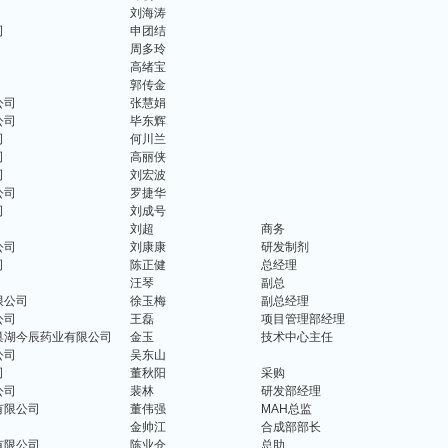
刘海涛
司
申团结
周多玲
高绪宝
郭传金
公司
张慧娟
公司
毕东辉
司
何川兰
司
高丽侠
司
刘宏波
公司
罗捷华
司
刘成号
刘超
商务
公司
刘康康
研发制剂
司
陈正健
总经理
汪琴
副总
限公司
徐玉梅
副总经理
公司
王磊
项目管理部经理
巢湖今辰药业有限公司
金玉
技术中心主任
公司
吴东山
司
董秋阳
采购
公司
裴林
研发部经理
有限公司
董伟强
MAH总监
金帅江
合成部部长
有限公司
陈业仓
总助