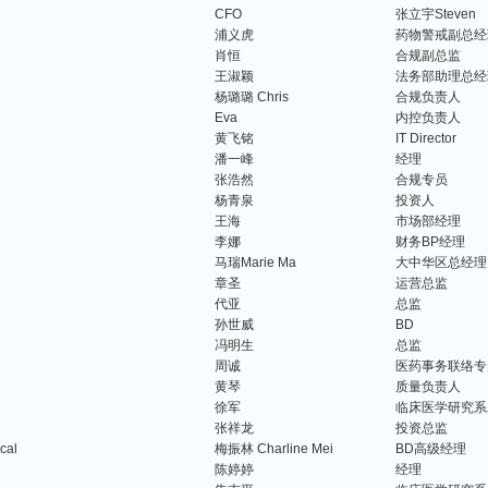
CFO
张立宇Steven
浦义虎
药物警戒副总经
肖恒
合规副总监
王淑颖
法务部助理总经
杨璐璐 Chris
合规负责人
Eva
内控负责人
黄飞铭
IT Director
潘一峰
经理
张浩然
合规专员
杨青泉
投资人
王海
市场部经理
李娜
财务BP经理
马瑞Marie Ma
大中华区总经理
章圣
运营总监
代亚
总监
孙世威
BD
冯明生
总监
周诚
医药事务联络专
黄琴
质量负责人
徐军
临床医学研究系
张祥龙
投资总监
cal
梅振林 Charline Mei
BD高级经理
陈婷婷
经理