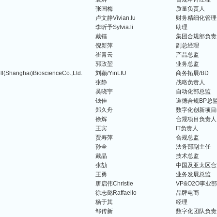
张国梅
质量负责人
卢文静Vivian.lu
财务精细化管理
李昕予Sylvia.li
助理
戴镭
集团合规部负责
倪新萍
副总经理
崔青云
产品总监
郭政堃
业务总监
ghai)BioscienceCo.,Ltd.
刘颖/YinLIU
商务拓展/BD
张静
战略负责人
吴晓宇
自动化部总监
钱佳
道德合规BP总
郑久舟
数字化创新项目
徐辉
合规项目负责人
王宾
IT负责人
贾寿萍
合规总监
孙全
法务部副主任
戴晶
技术总监
张劼
中国及亚太区合
王勇
业务发展总监
唐启伟Christie
VP&O2O事业
徐志懿Raffaello
品牌电商
杨于其
经理
邹传新
数字化团队负责