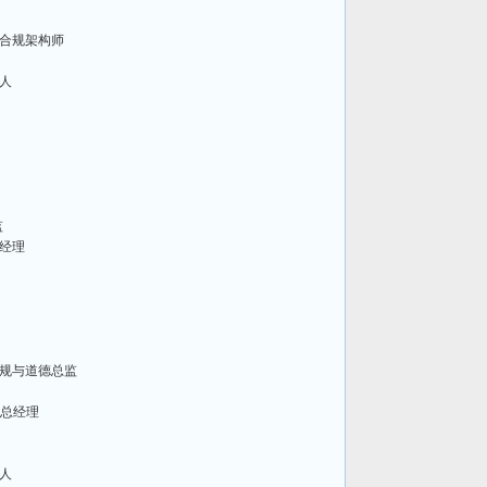
合规架构师
人
监
经理
规与道德总监
部总经理
人