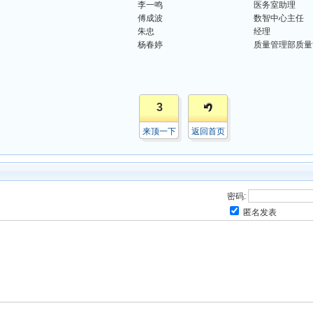
李一鸣
医务室助理
傅成波
数智中心主任
朱忠
经理
杨春婷
质量管理部质量
3
来顶一下
返回首页
密码:
匿名发表