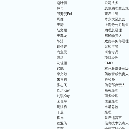
赵叶倩
公司法务
林冉
总裁助理兼合规
熊斐斐Fei
研发主管
周健
华东大区总监
王涛
上海分公司销售
陆文丽
助理总经理
王尊龙
ESG负责人
陈洁
政府事务部经理
郁倩妮
采购主管
商宝元
研发专员
陆廷
项目经理
沈佳丽
CMO
代鹏
杭州联络处三级
李文献
药物警戒负责人
朱嘉树
检验师
张志飞
信息部负责人
刘琪Kay
商务经理
刘琪Kay
商务经理
宋俊平
质量经理
周洪梅
市场总监
丁蕊
经理
柳岸
首席运营官
程亚飞
信息技术负责人
袁辉
合规审计经理