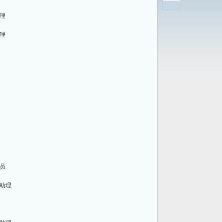
理
理
员
助理