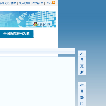
咨询
|
积分体系
|
加入收藏
|
设为首页
|
RSS
全国医院挂号攻略
栏
目
更
新
栏
目
热
门