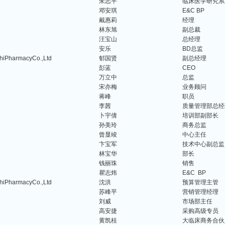
朱志平
临床医学研究系
邓安琪
E&C BP
戴惠莉
经理
林东旭
副总裁
汪宝山
总经理
安乐
BD总监
armacyCo.,Ltd
郁国贤
副总经理
彭蓝
CEO
万立中
总监
宋亦梅
业务顾问
蒋峰
职员
李茜
质量管理部总经
卜宇倩
培训部副部长
孙美玲
商务总监
曾显竣
中心主任
卞宝军
技术中心副总监
林宝华
部长
钱丽珠
销售
瞿志炜
E&C BP
armacyCo.,Ltd
沈洪
预算管理主管
苏峰平
营销管理经理
刘威
市场部主任
高安捷
采购高级专员
黄凯桂
大临床商务合伙