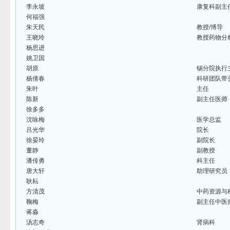
李永坡
康复科副主
何福强
朱天民
教授/博导
王晓玲
教授药物分
杨思进
姚卫国
胡原
锡分院执行
杨倩春
科研团队带
朱叶
主任
陈新
副主任医师
徐多多
沈咏梅
医学总监
吕光华
院长
徐晏玲
副院长
董静
副教授
潘传勇
科主任
唐大轩
助理研究员
耿耘
方清茂
中药资源与
鞠梅
副主任中医
蒋淼
汤志奇
肾病科