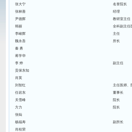
张大宁
名誉院长
张林善
经理
尹德辉
教研室主任
韩丽
全科副主任
李峻辉
主任
魏永吾
所长
秦 勇
蒋学华
李 烨
副主任
贡保东知
肖英
刘智红
主任医师、
任岩东
董事长
关雪峰
院长
方力
院长
张灿
杨福寿
副所长
肖桂荣