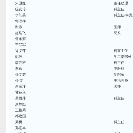
朱卫红
主任助理
练友玲
科主任
李刘英
科主任/科
邹演梅
谢春
医师
赵瑜飞
院长
曾华辉
王武军
肖义萍
科室主任
彭波
学工部部长
廖芸容
科主任
李颖
中医科
孙文辉
副院长
孙 文
主治医师
余宗洋
医师
甘苑入
蔡西萍
科主任
佘姝娅
王艳菊
祁建国
周勇
科主任
孙意冉