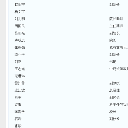
赵军宁
副院长
杨文宇
刘兆明
院长助理
周国民
主任药师
吕新亮
副院长
卢明忠
院长
张振强
党总支书记
龚小平
副院长
刘正
书记
王志光
中药资源教
寇琳琳
雷泞菲
副教授
迟江波
总经理
俞军
副局长
梁银
科主任/主
匡海学
校长
石岩
副校长
张毅