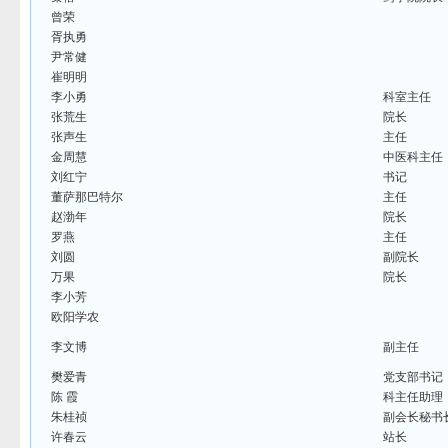
曾荣
胥执勇
尹常健
崔明明
李小勇
科室主任
张荒生
院长
张声生
主任
金周慧
中医科主任
刘红宁
书记
董萨那巴特尔
主任
赵渤年
院长
罗燕
主任
刘圆
副院长
万果
院长
李小芳
欧阳学农
李文博
副主任
樊爱青
党支部书记
陈 霞
科主任助理
朱桂祯
副会长秘书
许春云
站长