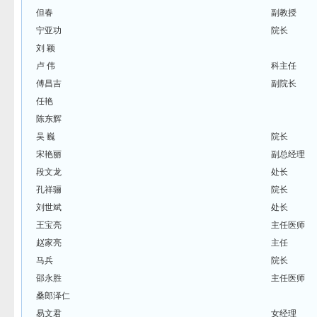
但春
副教授
宁亚功
院长
刘 颖
卢 伟
科主任
傅昌吉
副院长
任艳
陈东辉
吴 巍
院长
宋艳丽
副总经理
段文龙
处长
孔祥骊
院长
刘世斌
处长
王宝亮
主任医师
赵家亮
主任
马兵
院长
邵永胜
主任医师
桑郎泽仁
易文君
女经理