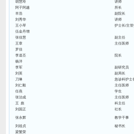
胡慧玲
讲师
阿子阿越
所长
羊浩
副院长
刘秀华
讲师
王小琴
护士长/主
伍金丹增
张佳慧
副主任
王章
主任医师
罗佳
李道丕
院长
杨洋
李军
副研究员
刘英
副局长
刀琳
急诊科护士
刘仁毅
主任医师
任燕
学生
张治成
主任医师
王 彪
科主任
刘国正
社长
张永辉
教学干事
刘祖贞
秘书长
梁繁荣