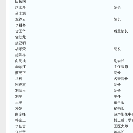
田振国
赵永厚
院长
吕圭源
左铮云
院长
李耕冬
贺国华
质量部长
饶朝龙
虞亚明
胡孝荣
院长
趙洪祥
向明成
副会长
华尔江
主任医师
蔡光正
院长
旦科
名誉院长
宋虎杰
院长
刘清泉
院长
刘平
主任
王鹏
董事长
邓娟
秘书长
白东峰
超声影像中
韩宝三
博士后，学
李佃贵
国医大师
任武贤
董事长