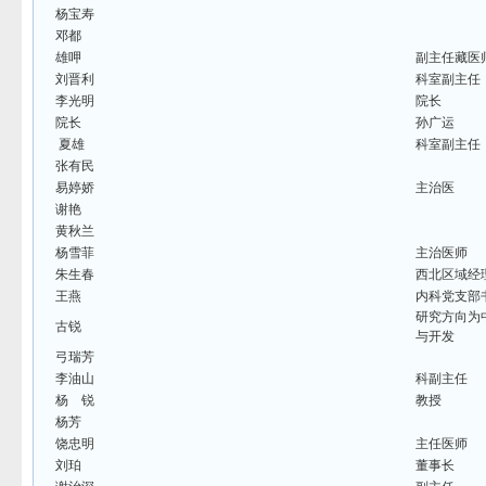
杨宝寿
邓都
雄呷
副主任藏医
刘晋利
科室副主任
李光明
院长
院长
孙广运
夏雄
科室副主任
张有民
易婷娇
主治医
谢艳
黄秋兰
杨雪菲
主治医师
朱生春
西北区域经
王燕
内科党支部
研究方向为
古锐
与开发
弓瑞芳
李油山
科副主任
杨 锐
教授
杨芳
饶忠明
主任医师
刘珀
董事长