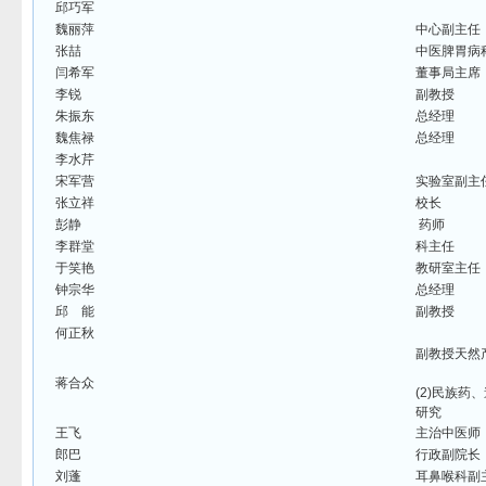
邱巧军
魏丽萍
中心副主任
张喆
中医脾胃病
闫希军
董事局主席
李锐
副教授
朱振东
总经理
魏焦禄
总经理
李水芹
宋军营
实验室副主
张立祥
校长
彭静
药师
李群堂
科主任
于笑艳
教研室主任
钟宗华
总经理
邱 能
副教授
何正秋
副教授天然
蒋合众
(2)民族
研究
王飞
主治中医师
郎巴
行政副院长
刘蓬
耳鼻喉科副