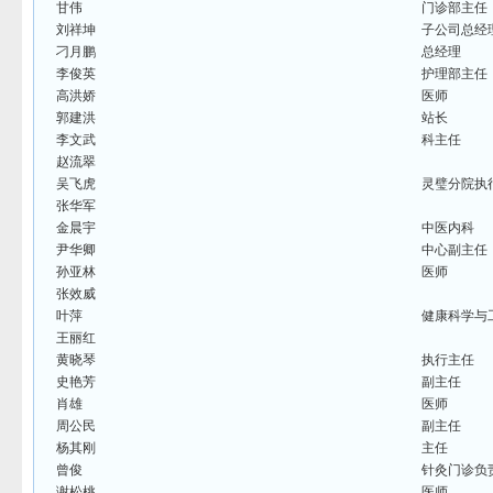
甘伟
门诊部主任
刘祥坤
子公司总经
刁月鹏
总经理
李俊英
护理部主任
高洪娇
医师
郭建洪
站长
李文武
科主任
赵流翠
吴飞虎
灵璧分院执
张华军
金晨宇
中医内科
尹华卿
中心副主任
孙亚林
医师
张效威
叶萍
健康科学与
王丽红
黄晓琴
执行主任
史艳芳
副主任
肖雄
医师
周公民
副主任
杨其刚
主任
曾俊
针灸门诊负
谢松桃
医师