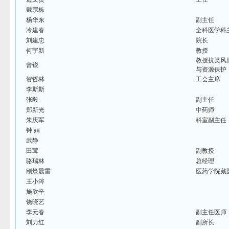
戴宗栋
杨华东
副主任
冷建春
全科医学科
刘建忠
院长
何宇新
教授
教授抗类风
曾锐
与资源保护
贺哲林
工会主席
李斯斯
张毅
副主任
郑新光
中药师
朱庆军
科室副主任
钟 娟
武静
田茸
副教授
骆瑞林
总经理
刚焕晨雷
医药学院藏
王小涔
施欣辛
饶晓艺
李元春
副主任医师
刘力红
副所长