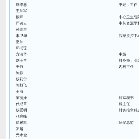
刘维忠
书记，主任
王加军
根呷
中心卫生院
严铸云
中药资源学
孙德群
李卫华
院感质控中
巫加
邓书琼
方清华
中级
刘玉兰
针灸师，高
王铉
内科主任
陈静
杨莉宁
郭毅飞
王潘
陈丽妹
科室秘书
代成章
科主任
杨爱明
针灸推拿科
张晓峰
徐彬凯
研发总监
罗超
元永金