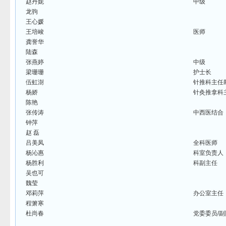
赵丹妮
中级
龙驹
王心媛
王培峻
医师
龚誉华
陆森
张燕婷
中级
梁珊珊
护士长
伍虹澍
针推科主任
杨娇
针灸推拿科
陈艳
张传涛
中西医结合
钟萍
赵 磊
吕美凤
全科医师
杨沁惠
科室负责人
杨胜利
科副主任
吴也可
魏莹
邓莉萍
办公室主任
程箫寒
杜尚春
党委委员/