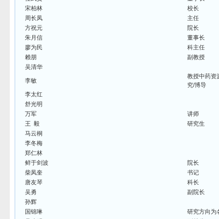
宋柏林
校长
周长凤
主任
方祝元
院长
朱月信
董事长
廖为民
科主任
赖朋
副教授
吴清华
教授中药资
李敏
究/博导
李太红
舒光明
万军
讲师
王 毅
研究生
马云桐
李冬梅
郑仁林
鲜于剑波
院长
柴凤奎
书记
唐友琴
科长
吴勇
副院长
孙辉
国锦琳
研究方向为