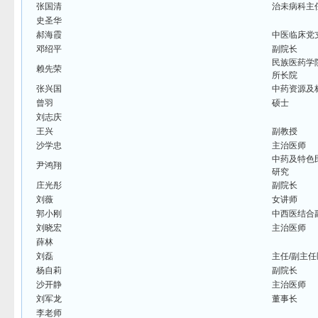
张国清
治未病科主
史圣华
郝海霞
中医临床党
邓绍平
副院长
民族医药学
赖先荣
所长院
张兴国
中药资源及
曾羽
硕士
刘志庆
王兴
副教授
沙学忠
主治医师
中药及特色
尹鸿翔
研究
庄光彤
副院长
刘薇
女讲师
郭小刚
中西医结合
刘晓宏
主治医师
薛林
刘磊
主任/副主
杨自莉
副院长
沙开静
主治医师
刘军龙
董事长
李老师