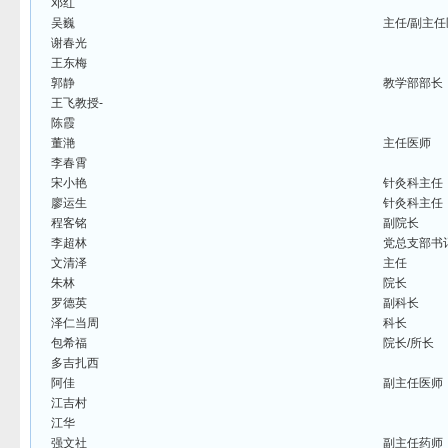
邓红
吴巍
主任/副主
谢春光
王东梅
郭静
教学部部长
王飞教授-
陈霞
董滟
主任医师
李春霄
宋小艳
针灸科主任
廖运生
针灸科主任
程客铭
副院长
李超林
党总支部书
文清泽
主任
朱林
院长
罗德英
副科长
泽仁当周
科长
包希福
院长/所长
多吉扎西
阿佳
副主任医师
江吉村
江华
强文社
副主任药师