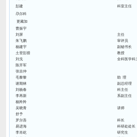
彭建
科室主任
尕尔科
更藏加
曹振宇
刘屏
主任
朱飞鹏
审评员
杨建宇
副秘书长
土登彭措
教授
刘戈
全科医学科
陈开军
张吉仲
毛黎黎
助 理
谢期林
副总经理
刘杨春
科主任
李再新
系副主任
杨羚羚
吴晓青
讲师
舒予
罗尔吾
科长
易进海
科研处处长
李肖屹
研究生