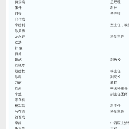
何云燕
总经理
张丹
科长
何香
营养师
邱作成
李建利
室主任，教
陈振勇
龙永婷
科副主任
欧洪
舒 俊
何虎
魏屹
副教授
刘艳华
殷建权
科主任
陈科
副院长
万丽
教授
刘莉
中医科主任
李兰
副主任医师
宋良科
杨军昌
科主任
马存贞
科副主任
钱百成
李静
中西医主治
边文贵
主任