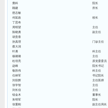
窦科
院长
顾建
所长
慈志敏
何延政
校长
丁思奇
周明望
主任
陈晓勇
副主任
胡贵香
孙真理
门诊主任
蔡大润
叶勇
科主任
杨璐璐
主任
杜培亮
原党委委员
赵峰
院长书记
敬胜伟
科主任
任林军
书记院长
刘琼辉
主任医师
张学智
主任
刘长信
主任
钮金木
董事长
朱明军
院长
张重刚
副主任局长