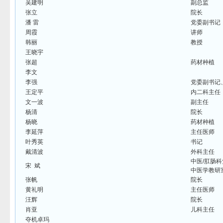
吴建明
副总监
张立
院长
潘 雷
党委副书记
周霞
讲师
韩丽
教授
王晓宇
张超
药材种植
李文
李强
党委副书记
王定平
内二科主任
文一波
副主任
杨清
院长
杨晓
药材种植
李延萍
主任医师
叶秀英
书记
戴清波
外科主任
中医/肛肠
宋 斌
中医学教研
张帆
院长
黄礼明
主任医师
汪辉
院长
肖亚
儿科主任
夺机卓玛