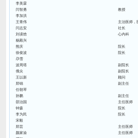
李美霖
闫智勇
教授
李加洪
王青伟
主治医师，
闫志安
社长
刘谟焓
心内科
杨殿兴
熊庆
院长
徐俊波
院长
尕雪
波周塔
副院长
俄尖
副院长
王以新
顾问
郑锦
副主任
任朝琴
孙鹏
副主任
邵治国
主任医师
钟森
院长
李为民
院长
宋毅
郑芸
主任医师
颜家渝
主任医师