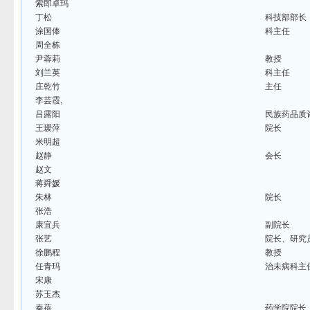
索郎卓玛
丁松
科技部部长
涂国俸
科主任
周全栋
尹蓉莉
教授
刘兰英
科主任
庄乾竹
主任
李芸霞,
吕露阳
民族药品质
王瑷萍
院长
米明超
赵静
会长
赵文
蒋舜媛
朱林
院长
张浩
康宜兵
副院长
张艺
院长、研究
徐鹏程
教授
任青玛
治未病科主
宋康
苏玉杰
秦蓓
药学院院长