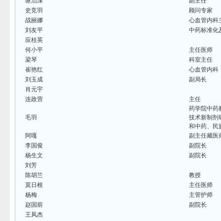
谢治深
副主任
史竞羽
顾问专家
战丽娜
心血管内科
刘友平
中药标准化
应桂英
何小平
主任医师
梁琴
科室主任
崔艳红
心血管内科
刘玉成
副局长
肖元宇
连政营
主任
药学院中药
毛羽
技术新制剂
和中药、民
阿嘎
副主任藏医
李国俊
副院长
杨生文
副院长
刘芳
陈胡兰
教授
莫日根
主任医师
杨梅
主管护师
赵国前
副院长
王凤杰