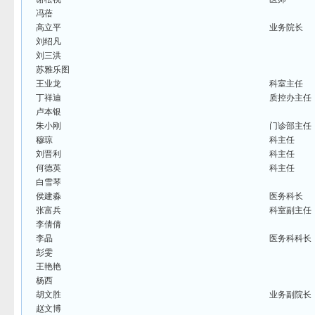
冯蓓
高立平
业务院长
刘绍凡
刘三洪
苏雅乐图
王业龙
科室主任
丁祥迪
质控办主任
卢本银
朱小刚
门诊部主任
穆琼
科主任
刘晋利
科主任
何德英
科主任
白雪琴
侯建淼
医务科长
张富兵
科室副主任
李倩倩
李晶
医务科科长
彭雯
王艳艳
杨西
胡文胜
业务副院长
赵文博