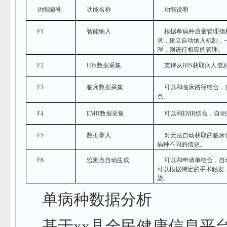
功能编号
功能名称
功能说明
F1
智能纳入
根据单病种质量管理指
求，建立自动纳入机制，
理，则进行相应的管理。
F2
HIS
数据采集
支持从
HIS
获取病人信
F3
临床数据采集
可以和临床路径结合，
点。
F4
EMR
数据采集
可以和
EMR
结合，自动
F5
数据录入
对无法自动获取的临床
病种不同的信息。
F6
监测点自动生成
可以和申请单结合，自
可以根据特定的手术触发
染。
单病种数据分析
基于
xx
县全民健康信息平