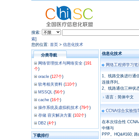
搜索:
索
]
您的位置:
首页
>
信息化技术
信息化技术
分类导航
网络管理技术与网络安全
(
191
网络工程师学习笔
个
)
1、线路交换进行通
oracle
(
127个
)
连接序列。
软考相关资料
(
110个
)
2、线路通信三种状
MSSQL
(
56个
)
语言：简体中文
cache
(
16个
)
操作系统及虚拟机技术
(
79个
)
CCNA综合实验指
存储 容灾解决方案
(
102个
)
在本次综合性 CCNA&
DB2
(
4个
)
中继与
PPP。HQ&#160; 
下载排行