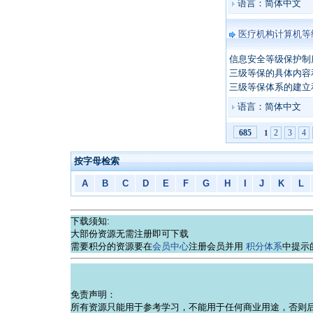
语言：简体中文
医疗机构计算机等
信息安全等级保护制
三级等保的具体内容
三级等保体系的建立
语言：简体中文
2
3
4
685
1
按字母检索
A
B
C
D
E
F
G
H
I
J
K
L
下载须知:
大部份资源无需注册即可下载
需要积分的资源要在
会员中心
注册会员并用
积分体系
中提示
免责声明：
所有资源只能用于参考学习，不能用于任何商业用途，否则