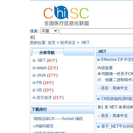
搜索:
索
]
您的位置:
首页
>
程序语言
>
.NET
.NET
分类导航
Effective C#
.NET
(
41个
)
delphi
(
11个
)
内容提要
本书围绕一些关于C#
JAVA
(
17个
)
计、创建二进制组件
PB
(
14个
)
语言：简体中文
VB
(
10个
)
其它技术
(
21个
)
C#高级编程(第6版
第1 章.NET 体系结构............
下载排行
语言：简体中文
·
细细品味C#——Socket 编程
·
c#编码规范
基于_NET平台