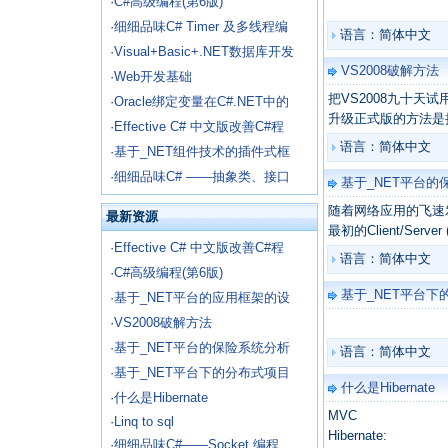
·
C#高级编程(第6版)
·
细细品味C# Timer 及多线程编
语言：简体中文
·
Visual+Basic+.NET数据库开发
VS2008破解方法
·
Web开发基础
把VS2008九十天
·
Oracle绑定变量在C#.NET中的
升级正式版的方法是把Set
·
Effective C# 中文版改善C#程
语言：简体中文
·
基于_NET组件技术的插件式框
·
细细品味C# ——抽象类、接口
基于_NET平台
随着网络应用的飞速
最新资源
最初的Client/Serve
·
Effective C# 中文版改善C#程
语言：简体中文
·
C#高级编程(第6版)
基于_NET平台
·
基于_NET平台的应用框架的设
·
VS2008破解方法
·
基于_NET平台的保险系统分析
语言：简体中文
·
基于_NET平台下的分布式项目
什么是Hibernate
·
什么是Hibernate
MVC
·
Linq to sql
Hibernate:
·
细细品味C#——Socket 编程