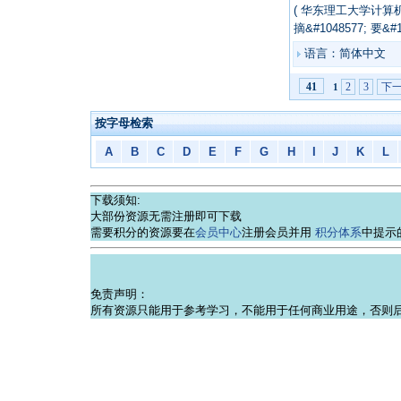
( 华东理工大学计算机系&
摘&#1048577; 要&#
语言：简体中文
2
3
下
41
1
按字母检索
A
B
C
D
E
F
G
H
I
J
K
L
下载须知:
大部份资源无需注册即可下载
需要积分的资源要在
会员中心
注册会员并用
积分体系
中提示
免责声明：
所有资源只能用于参考学习，不能用于任何商业用途，否则