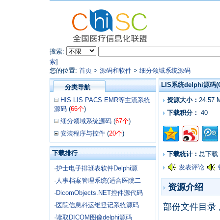
搜索:
索
]
您的位置:
首页
>
源码和软件
>
细分领域系统源码
LIS系统delphi源码(O
分类导航
HIS LIS PACS EMR等主流系统
资源大小：
24.57 
源码
(
66个
)
下载积分：
40
细分领域系统源码
(
67个
)
安装程序与控件
(
20个
)
下载排行
下载统计：
总下载
发表评论
·
护士电子排班表软件Delphi源
·
人事档案管理系统(适合医院二
资源介绍
·
DicomObjects.NET控件源代码
·
医院信息科运维登记系统源码
部份文件目录 
·
读取DICOM图像delphi源码